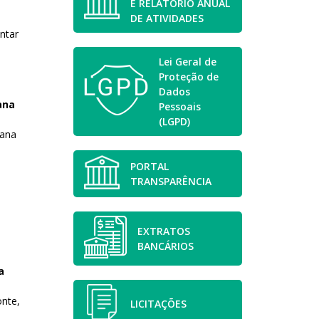
E RELATÓRIO ANUAL
DE ATIVIDADES
ntar
Lei Geral de
Proteção de
Dados
ana
Pessoais
(LGPD)
iana
PORTAL
TRANSPARÊNCIA
EXTRATOS
BANCÁRIOS
a
nte,
LICITAÇÕES