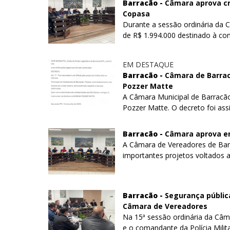
Barracão -
Câmara aprova cré
Copasa
Durante a sessão ordinária da 
de R$ 1.994.000 destinado à con
EM DESTAQUE
Barracão -
Câmara de Barracã
Pozzer Matte
A Câmara Municipal de Barracão 
Pozzer Matte. O decreto foi assi
Barracão -
Câmara aprova em
A Câmara de Vereadores de Barra
importantes projetos voltados a
Barracão -
Segurança públic
Câmara de Vereadores
Na 15ª sessão ordinária da Câm
e o comandante da Polícia Militar,