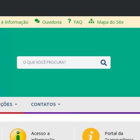
 à Informação
Ouvidoria
FAQ
Mapa do Site
IÇÕES
CONTATOS
Acesso a
Portal da
informação
Transparência