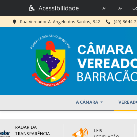
Acessibilidade
Co
A+
A-
Rua Vereador A. Angelo dos Santos, 342
(49) 3644-
A CÂMARA
VEREAD
RADAR DA
LEIS -
TRANSPARÊNCIA
LEGISLAÇÃO