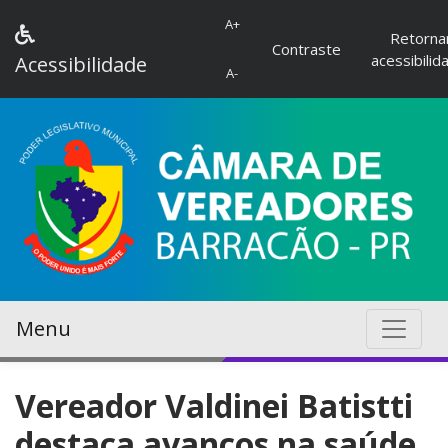
A+
Retorna
Contraste
acessibilid
Acessibilidade
A-
Menu
Vereador Valdinei Batistti
destaca avanços na saúde